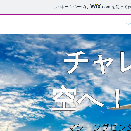
このホームページは
.com
を使って作
株式会社 三和製作所
ホ
チャ
​空へ
マシニングセン