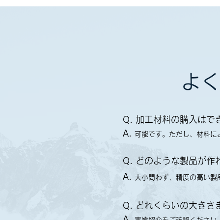
よ
Q. 加工材料の購入はで
A.
可能です。ただし、材料に
Q. どのような製品が作
A.
大小問わず、精度の高い製
Q. どれくらいの大き
A.
事業紹介をご確認ください